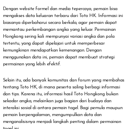
Dengan website formel dan media tepercaya, pemain bisa
mengakses data keluaran terbaru dari Toto HK. Informasi ini
biasanya diperbaharui secara berkala, agar pemain dapat
memantau perkembangan angka yang keluar. Permainan
Hongkong sering kali mempunyai variasi angka dan pola
tertentu, yang dapat dipelajari untuk memperbesar
kemungkinan mendapatkan kemenangan. Dengan
menggunakan data ini, pemain dapat membuat strategi
permainan yang lebih efektif.
Selain itu, ada banyak komunitas dan forum yang membahas
tentang Toto HK, di mana peserta saling berbagi informasi
dan tips. Karena itu, informasi hasil Toto Hongkong bukan
sekadar angka, melainkan juga bagian dari budaya dan
interaksi sosial di antara pemain togel. Bagi pemula maupun
pemain berpengalaman, mengumpulkan data dan
menganalisisnya menjadi langkah penting dalam permainan
togel ini.