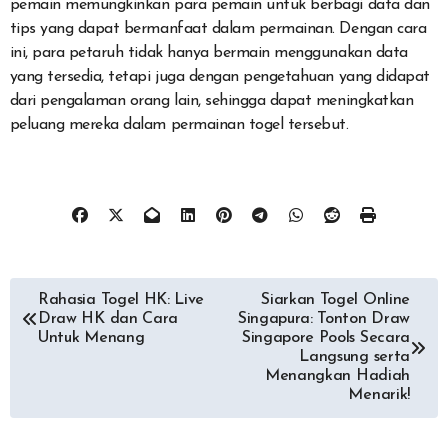
pemain memungkinkan para pemain untuk berbagi data dan
tips yang dapat bermanfaat dalam permainan. Dengan cara
ini, para petaruh tidak hanya bermain menggunakan data
yang tersedia, tetapi juga dengan pengetahuan yang didapat
dari pengalaman orang lain, sehingga dapat meningkatkan
peluang mereka dalam permainan togel tersebut.
Post
Rahasia Togel HK: Live
Siarkan Togel Online
Draw HK dan Cara
Singapura: Tonton Draw
navigation
Untuk Menang
Singapore Pools Secara
Langsung serta
Menangkan Hadiah
Menarik!