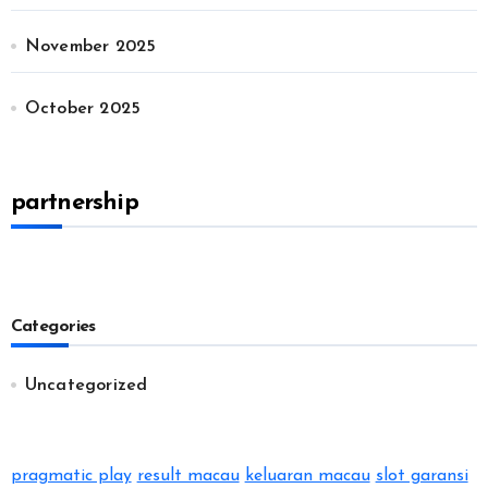
November 2025
October 2025
partnership
Categories
Uncategorized
pragmatic play
result macau
keluaran macau
slot garansi