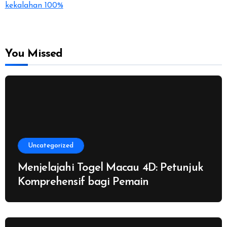
kekalahan 100%
You Missed
Uncategorized
Menjelajahi Togel Macau 4D: Petunjuk
Komprehensif bagi Pemain