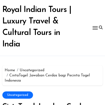
Skip
to
Royal Indian Tours |
content
Luxury Travel &
Cultural Tours in
India
Home
Uncategorized
CintaTogel: Jawaban Cerdas bagi Pecinta Togel
Indonesia
Uncategorized