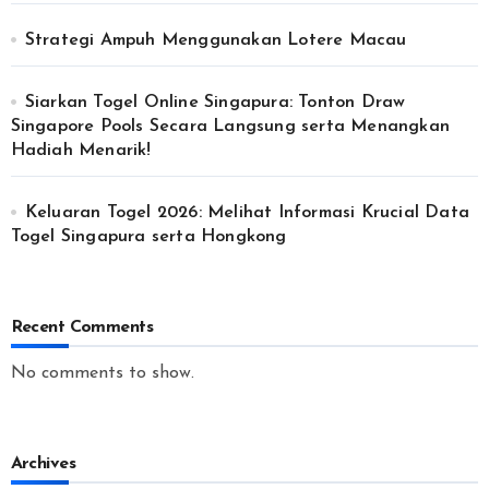
Strategi Ampuh Menggunakan Lotere Macau
Siarkan Togel Online Singapura: Tonton Draw
Singapore Pools Secara Langsung serta Menangkan
Hadiah Menarik!
Keluaran Togel 2026: Melihat Informasi Krucial Data
Togel Singapura serta Hongkong
Recent Comments
No comments to show.
Archives