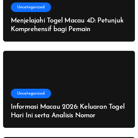
Uncategorized
Menjelajahi Togel Macau 4D: Petunjuk
Komprehensif bagi Pemain
Uncategorized
Informasi Macau 2026: Keluaran Togel
Hari Ini serta Analisis Nomor