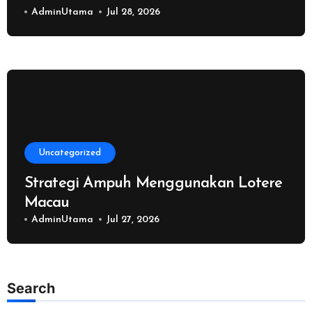
AdminUtama
Jul 28, 2026
Uncategorized
Strategi Ampuh Menggunakan Lotere
Macau
AdminUtama
Jul 27, 2026
Search