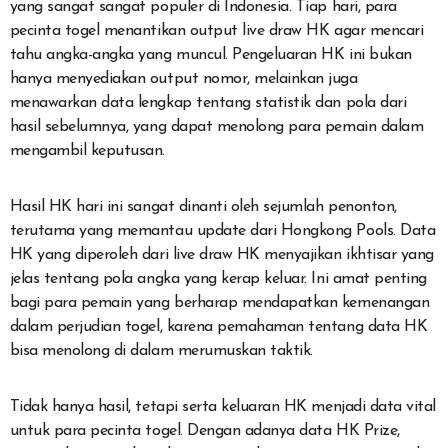
yang sangat sangat populer di Indonesia. Tiap hari, para
pecinta togel menantikan output live draw HK agar mencari
tahu angka-angka yang muncul. Pengeluaran HK ini bukan
hanya menyediakan output nomor, melainkan juga
menawarkan data lengkap tentang statistik dan pola dari
hasil sebelumnya, yang dapat menolong para pemain dalam
mengambil keputusan.
Hasil HK hari ini sangat dinanti oleh sejumlah penonton,
terutama yang memantau update dari Hongkong Pools. Data
HK yang diperoleh dari live draw HK menyajikan ikhtisar yang
jelas tentang pola angka yang kerap keluar. Ini amat penting
bagi para pemain yang berharap mendapatkan kemenangan
dalam perjudian togel, karena pemahaman tentang data HK
bisa menolong di dalam merumuskan taktik.
Tidak hanya hasil, tetapi serta keluaran HK menjadi data vital
untuk para pecinta togel. Dengan adanya data HK Prize,