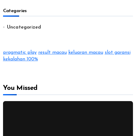
Categories
Uncategorized
pragmatic play
result macau
keluaran macau
slot garansi
kekalahan 100%
You Missed