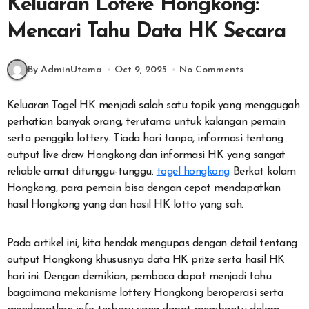
Keluaran Lotere Hongkong:
Mencari Tahu Data HK Secara
By AdminUtama
Oct 9, 2025
No Comments
Keluaran Togel HK menjadi salah satu topik yang menggugah
perhatian banyak orang, terutama untuk kalangan pemain
serta penggila lottery. Tiada hari tanpa, informasi tentang
output live draw Hongkong dan informasi HK yang sangat
reliable amat ditunggu-tunggu.
togel hongkong
Berkat kolam
Hongkong, para pemain bisa dengan cepat mendapatkan
hasil Hongkong yang dan hasil HK lotto yang sah.
Pada artikel ini, kita hendak mengupas dengan detail tentang
output Hongkong khususnya data HK prize serta hasil HK
hari ini. Dengan demikian, pembaca dapat menjadi tahu
bagaimana mekanisme lottery Hongkong beroperasi serta