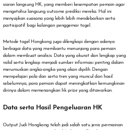
siaran langsung HK, yang memberi kesempatan pemain agar
mengetahui langsung outcome prediksi mereka. Hal ini
menyajikan suasana yang lebih lebih mendebarkan serta
partisipatif bagi kalangan penggemar togel.
Metode togel Hongkong juga dilengkapi dengan adanya
berbagai data yang membantu menunjang para pemain
dalam membuat analisis. Data yang akurat dan lengkap yang
valid serta lengkap menjadi sumber informasi penting dalam
merumuskan angka-angka yang akan dipilih. Dengan
mempelajari pola dan serta tren yang muncul dari hasil
sebelumnya, para pemain dapat meningkatkan kemungkinan
dirinya dalam memenangkan hk prize yang ditawarkan.
Data serta Hasil Pengeluaran HK
Output Judi Hongkong telah jadi salah satu jenis permainan