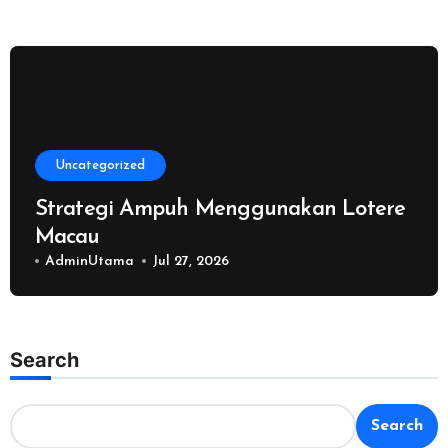
Uncategorized
Strategi Ampuh Menggunakan Lotere
Macau
AdminUtama
Jul 27, 2026
Search
Search