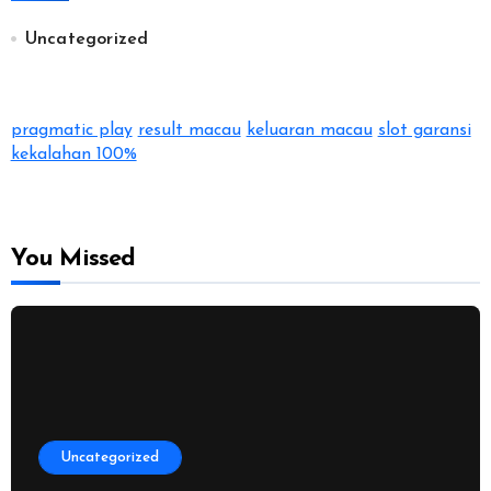
Uncategorized
pragmatic play
result macau
keluaran macau
slot garansi
kekalahan 100%
You Missed
Uncategorized