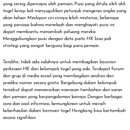
yang sering dipercayai oleh pemain. Puisi yang ditulis oleh ahli
togel kerap kali menyuguhkan petunjuk mengenai angka yang
akan keluar. Meskipun ciri-cirinya lebih misterius, beberapa
yang percaya bahwa menelaah dan menghayati puisi ini
dapat membantu menambah peluang mereka.
Menggabungkan puisi dengan data paito HK bisa jadi
strategi yang sangat berguna bagi para pemain.
Terakhir, tidak ada salahnya untuk membagikan bocoran
perkiraan HK dari kelompok togel yang ada. Terdapat forum
dan grup di media sosial yang membagikan analisis dan
prediksi nomor secara gratis. Bergabung dalam kelompok
tersebut dapat menawarkan wawasan tambahan dan saran
dari pemain yang berpengalaman lainnya. Dengan berbagai
cara dan asal informasi, kemungkinan untuk meraih
keberhasilan dalam bermain togel Hongkong bisa bertambah
secara signifikan.