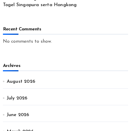
Togel Singapura serta Hongkong
Recent Comments
No comments to show.
Archives
August 2026
July 2026
June 2026